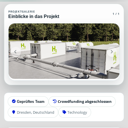
Wasserstoff Agent (MCP)
PROJEKTGALERIE
1 / 1
Einblicke in das Projekt
Agent (MCP), die grundlegendes und spezielles Wissen über Wasserstof
Projektteam: SupraTix GmbH.
Historischer Finanzierungsstand: 839,50 EUR von 40.000,00 EU
Unterstützer:innen: 1. Erreicht: 2 Prozent.
Historisch veröffentlichte Unterstützungsoptionen: 4.
Aktiver Seitenabschnitt: information.
Qualitätssicherung: Kanonische URL, Robots-Angaben, aggregiert
Crowdfunding abgeschlossen
Geprüftes Team
Dresden, Deutschland
Technology