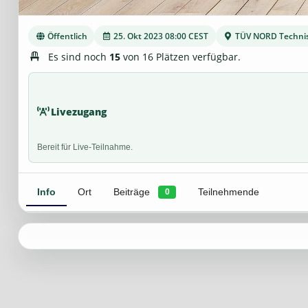
Öffentlich
25. Okt 2023 08:00 CEST
TÜV NORD Techni
Es sind noch
15
von 16 Plätzen verfügbar.
Livezugang
Bereit für Live-Teilnahme.
Info
Ort
Beiträge
Teilnehmende
0