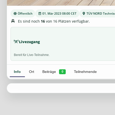
Öffentlich
01. Mär 2023 08:00 CET
TÜV NORD Technis
Es sind noch
16
von 16 Plätzen verfügbar.
Livezugang
Bereit für Live-Teilnahme.
Info
Ort
Beiträge
Teilnehmende
0