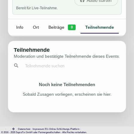
Audio starten
Bereit für Live-Teilnahme.
Info
Ort
Beiträge
Teilnehmende
0
Teilnehmende
Moderation und bestätigte Teilnehmende dieses Events.
Noch keine Teilnehmenden
Sobald Zusagen vorliegen, erscheinen sie hier.
·
·
·
Datenschutz
·
Impressum
EU-Online-Schlichtungs-Plattform
·
© 2016 - 2026 SupraTix GmbH oder Partnergesellschaften - Alle Rechte vorbehalten.