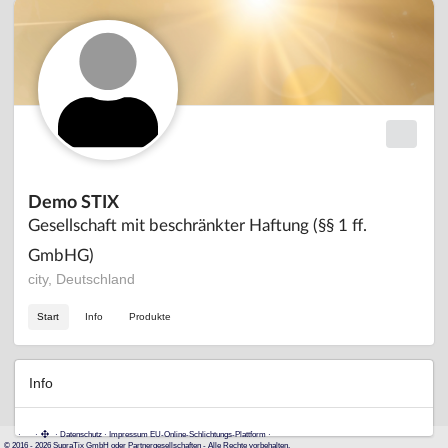
Demo STIX
Gesellschaft mit beschränkter Haftung (§§ 1 ff.
GmbHG)
city, Deutschland
Start
Info
Produkte
Info
·
·
·
Datenschutz
·
Impressum
EU-Online-Schlichtungs-Plattform
·
© 2016 - 2026 SupraTix GmbH oder Partnergesellschaften - Alle Rechte vorbehalten.