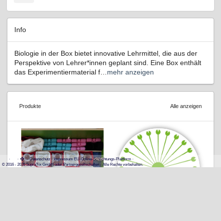
Info
Biologie in der Box bietet innovative Lehrmittel, die aus der
Perspektive von Lehrer*innen geplant sind. Eine Box enthält
das Experimentiermaterial f…
mehr anzeigen
Produkte
Alle anzeigen
·
·
·
Datenschutz
·
Impressum
EU-Online-Schlichtungs-Plattform
·
© 2016 - 2026 SupraTix GmbH oder Partnergesellschaften - Alle Rechte vorbehalten.
Kälteschutzbox Digital