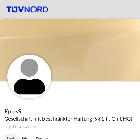
KplusS
Gesellschaft mit beschränkter Haftung (§§ 1 ff. GmbHG)
city, Deutschland
Start
Info
Produkte