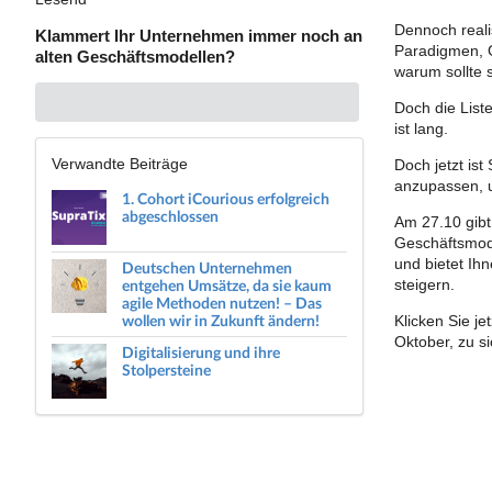
Dennoch reali
Klammert Ihr Unternehmen immer noch an
Paradigmen, G
alten Geschäftsmodellen?
warum sollte 
Doch die List
ist lang.
Verwandte Beiträge
Doch jetzt is
anzupassen, u
1. Cohort iCourious erfolgreich
abgeschlossen
Am 27.10 gibt
Geschäftsmode
und bietet Ih
Deutschen Unternehmen
entgehen Umsätze, da sie kaum
steigern.
agile Methoden nutzen! – Das
wollen wir in Zukunft ändern!
Klicken Sie j
Oktober, zu s
Digitalisierung und ihre
Stolpersteine