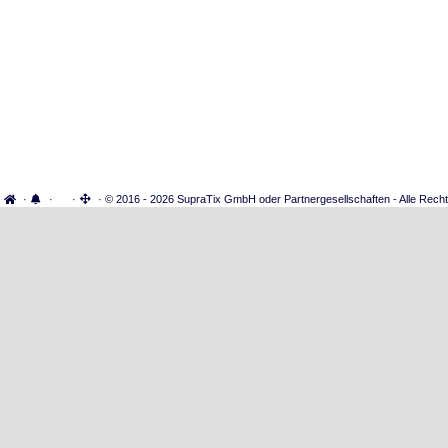
·
·
·
· © 2016 - 2026 SupraTix GmbH oder Partnergesellschaften - Alle Recht