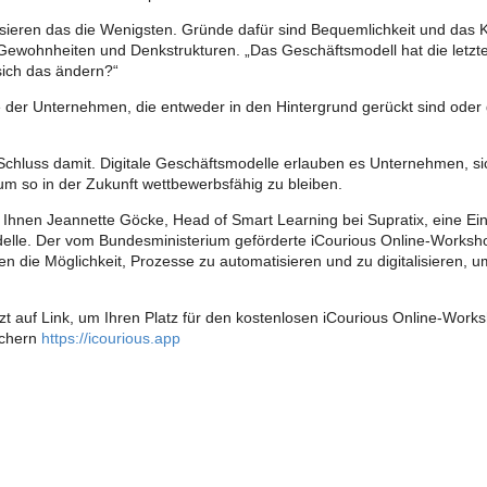
sieren das die Wenigsten. Gründe dafür sind Bequemlichkeit und das 
ewohnheiten und Denkstrukturen. „Das Geschäftsmodell hat die letzten
sich das ändern?“
e der Unternehmen, die entweder in den Hintergrund gerückt sind oder g
t Schluss damit. Digitale Geschäftsmodelle erlauben es Unternehmen, 
m so in der Zukunft wettbewerbsfähig zu bleiben.
 Ihnen Jeannette Göcke, Head of Smart Learning bei Supratix, eine Ein
lle. Der vom Bundesministerium geförderte iCourious Online-Workshop
nen die Möglichkeit, Prozesse zu automatisieren und zu digitalisieren, 
etzt auf Link, um Ihren Platz für den kostenlosen iCourious Online-Wor
ichern
https://icourious.app