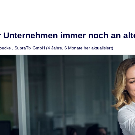
r Unternehmen immer noch an al
Goecke
,
SupraTix GmbH
(4 Jahre, 6 Monate her aktualisiert)