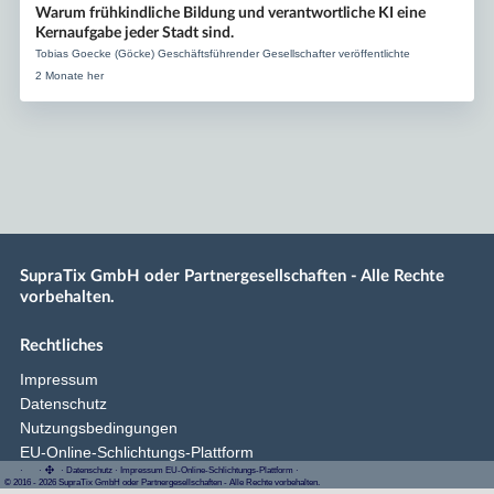
Warum frühkindliche Bildung und verantwortliche KI eine
Kernaufgabe jeder Stadt sind.
Tobias Goecke (Göcke) Geschäftsführender Gesellschafter veröffentlichte
2 Monate her
SupraTix GmbH oder Partnergesellschaften - Alle Rechte
vorbehalten.
Rechtliches
Impressum
Datenschutz
Nutzungsbedingungen
EU-Online-Schlichtungs-Plattform
·
·
·
Datenschutz
·
Impressum
EU-Online-Schlichtungs-Plattform
·
© 2016 - 2026 SupraTix GmbH oder Partnergesellschaften - Alle Rechte vorbehalten.