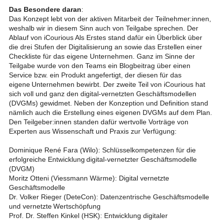
Das Besondere daran
:
Das Konzept lebt von der aktiven Mitarbeit der Teilnehmer:innen,
weshalb wir in diesem Sinn auch von Teilgabe sprechen. Der
Ablauf von iCourious Als Erstes stand dafür ein Überblick über
die drei Stufen der Digitalisierung an sowie das Erstellen einer
Checkliste für das eigene Unternehmen. Ganz im Sinne der
Teilgabe wurde von den Teams ein Blogbeitrag über einen
Service bzw. ein Produkt angefertigt, der diesen für das
eigene Unternehmen bewirbt. Der zweite Teil von iCourious hat
sich voll und ganz den digital-vernetzten Geschäftsmodellen
(DVGMs) gewidmet. Neben der Konzeption und Definition stand
nämlich auch die Erstellung eines eigenen DVGMs auf dem Plan.
Den Teilgeber:innen standen dafür wertvolle Vorträge von
Experten aus Wissenschaft und Praxis zur Verfügung:
Dominique René Fara (Wilo): Schlüsselkompetenzen für die
erfolgreiche Entwicklung digital-vernetzter Geschäftsmodelle
(DVGM)​
Moritz Otteni (Viessmann Wärme): Digital vernetzte
Geschäftsmodelle
Dr. Volker Rieger (DeteCon): Datenzentrische Geschäftsmodelle
und vernetzte Wertschöpfung​
Prof. Dr. Steffen Kinkel (HSK): Entwicklung digitaler