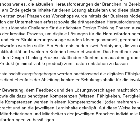
shops war es, die aktuellen Herausforderungen der Branchen im Bereich
m am Ende gezielte Inhalte für deren Lösung abzuleiten und diese platt
n ersten zwei Phasen des Workshops wurde mittels der Business Mod
ation der Unternehmen erfasst sowie die drängendsten Herausforderunge
die zu lösende Challenge für die nächsten Design Thinking Phasen ausg
der kreative Prozess, um digitale Lösungen für die Herausforderungen 
 und einer Strukturierungsvorlage wurden Ideen gesammelt, geordnet und
entworfen werden sollte. Am Ende entstanden zwei Prototypen, die von
raktikabilität und weiteren Kriterien bewertet wurden. Das Feedback wur
den Design Thinking Prozess stattfinden könnten, um aus dem groben
Produkt (minimal viable product) zum Testen entstehen zu lassen.
bsteinschätzungsfragebogen werden nachfassend die digitalen Fähigk
s dient ebenfalls der Ableitung konkreter Schulungsinhalte für die invo
 Bewertung, dem Feedback und den Lösungsvorschlägen macht sich Sup
owie die dazu benötigten Kompetenzen (Wissen, Fähigkeiten, Fertigkeit
Die Kompetenzen werden in einem Kompetenzmodell (oder mehreren - d
cht und an die jeweiligen Lerninhalte geknüpft. Auf diese Weise kan
Mitarbeiterinnen und Mitarbeitern der jeweiligen Branchen individuelle 
forderungen zu bewältigen.