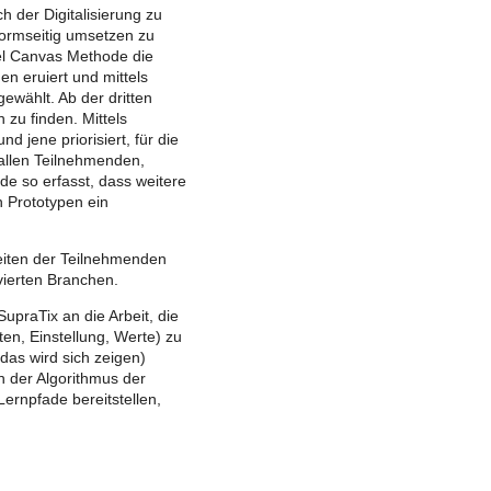
 der Digitalisierung zu
formseitig umsetzen zu
el Canvas Methode die
n eruiert und mittels
ewählt. Ab der dritten
zu finden. Mittels
 jene priorisiert, für die
 allen Teilnehmenden,
de so erfasst, dass weitere
 Prototypen ein
eiten der Teilnehmenden
lvierten Branchen.
raTix an die Arbeit, die
en, Einstellung, Werte) zu
as wird sich zeigen)
n der Algorithmus der
Lernpfade bereitstellen,