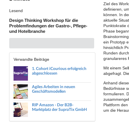
Ziel des Work
definieren, u
Lesend
können. In de
Design Thinking Workshop für die
aktuelle Situ
Problemfindungen der Gastro-, Pflege-
Punktokratie 
und Hotelbranche
Phase begann 
Brainstorming
ein Prototyp 
hinsichtlich P
Runden durch 
granulareres 
Verwandte Beiträge
Mit einem Sel
1. Cohort iCourious erfolgreich
abgeschlossen
abgefragt. Die
Anhand dieser
Agiles Arbeiten in neuen
Bedürfnisse s
Geschäftsmodellen
formulieren. 
zusammengebra
RIP Amazon - Der B2B-
Plattform den 
Marktplatz der SupraTix GmbH
um die Heraus