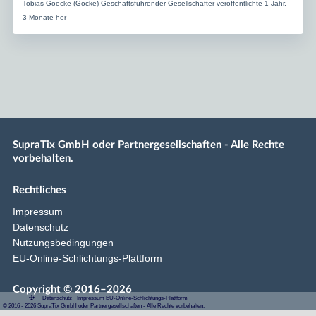
Tobias Goecke (Göcke) Geschäftsführender Gesellschafter veröffentlichte 1 Jahr,
3 Monate her
SupraTix GmbH oder Partnergesellschaften - Alle Rechte
vorbehalten.
Rechtliches
Impressum
Datenschutz
Nutzungsbedingungen
EU-Online-Schlichtungs-Plattform
Copyright © 2016–2026
·
·
·
Datenschutz
·
Impressum
EU-Online-Schlichtungs-Plattform
·
© 2016 - 2026 SupraTix GmbH oder Partnergesellschaften - Alle Rechte vorbehalten.