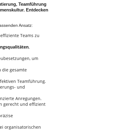
utierung, Teamführung
ehmenskultur. Entdecken
fassenden Ansatz:
effiziente Teams zu
ngsqualitäten
,
neubesetzungen, um
m die gesamte
fektiven Teamführung.
ierungs- und
enzierte Anregungen.
n gerecht und effizient
räzise
ei organisatorischen