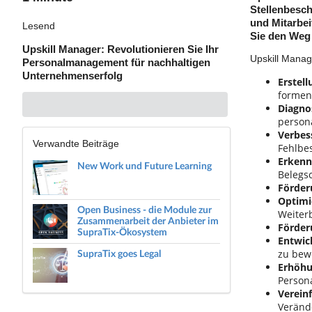
Stellenbesc
und Mitarbei
Lesend
Sie den Weg 
Upskill Manager: Revolutionieren Sie Ihr
Upskill Manag
Personalmanagement für nachhaltigen
Unternehmenserfolg
Erstel
formen
Diagno
persona
Verbes
Verwandte Beiträge
Fehlbe
Erkenn
New Work und Future Learning
Belegsc
Förder
Optimi
Open Business - die Module zur
Weiter
Zusammenarbeit der Anbieter im
Förder
SupraTix-Ökosystem
Entwic
SupraTix goes Legal
zu bew
Erhöhu
Person
Verein
Veränd