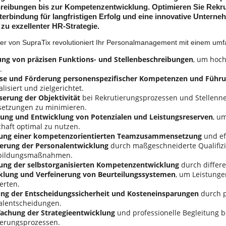
hreibungen bis zur Kompetenzentwicklung. Optimieren Sie Rekr
terbindung für langfristigen Erfolg und eine innovative Untern
zu exzellenter HR-Strategie.
er von SupraTix revolutioniert Ihr Personalmanagement mit einem um
lung von präzisen Funktions- und Stellenbeschreibungen
, um hoch
.
se und Förderung personenspezifischer Kompetenzen und Führu
lisiert und zielgerichtet.
serung der Objektivität
bei Rekrutierungsprozessen und Stellen
setzungen zu minimieren.
ung und Entwicklung von Potenzialen und Leistungsreserven
, u
haft optimal zu nutzen.
ung einer kompetenzorientierten Teamzusammensetzung
und ef
erung der Personalentwicklung
durch maßgeschneiderte Qualifiz
bildungsmaßnahmen.
ung der selbstorganisierten Kompetenzentwicklung
durch differ
klung und Verfeinerung von Beurteilungssystemen
, um Leistunge
erten.
ng der Entscheidungssicherheit und Kosteneinsparungen
durch p
alentscheidungen.
fachung der Strategieentwicklung
und professionelle Begleitung b
erungsprozessen.