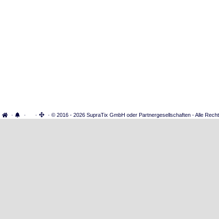
·
·
·
· © 2016 - 2026 SupraTix GmbH oder Partnergesellschaften - Alle Recht